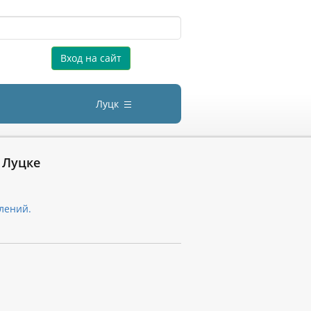
Вход на сайт
Луцк
 Луцке
лений.