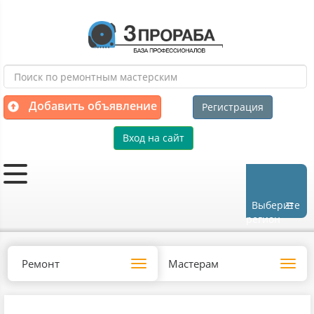
Добавить объявление
Регистрация
Вход на сайт
Выберите
регион
Ремонт
Мастерам
Toggle
Toggl
navigation
navig