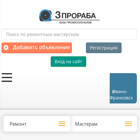
Добавить объявление
Регистрация
Вход на сайт
Ивано-
Франковск
Ремонт
Мастерам
Toggle
Toggl
navigation
navig