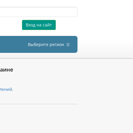
Вход на сайт
Выберите регион
раине
лений.