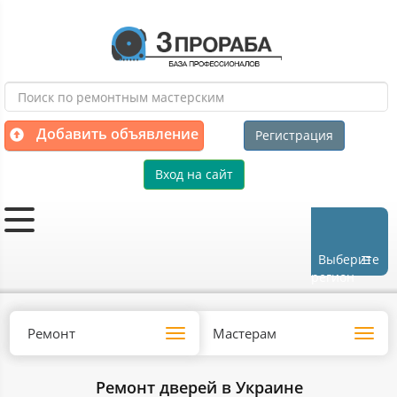
Добавить объявление
Регистрация
Вход на сайт
Выберите
регион
Ремонт
Мастерам
Toggle
Toggl
navigation
navig
Ремонт дверей в Украине