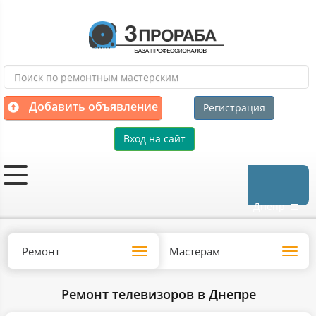
Добавить объявление
Регистрация
Вход на сайт
Днепр
Ремонт
Мастерам
Toggle
Toggl
navigation
navig
Ремонт телевизоров в Днепре